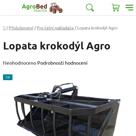
Přejít
na
Hledat
NÁKUP
obsah
KOŠÍK
Domů
/
Příslušenství
/
Pro čelní nakladače
/
Lopata krokodýl Agro
Lopata krokodýl Agro
Průměrné
Neohodnoceno
Podrobnosti hodnocení
hodnocení
TIP
produktu
je
0,0
z
5
hvězdiček.