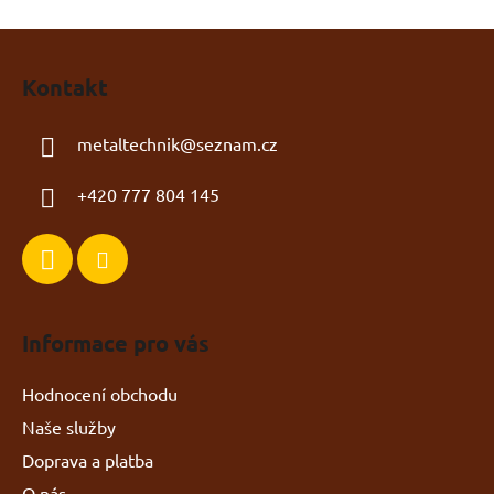
Z
á
Kontakt
p
a
metaltechnik@seznam.cz
t
í
+420 777 804 145
Informace pro vás
Hodnocení obchodu
Naše služby
Doprava a platba
O nás