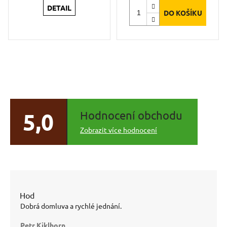
DETAIL
DO KOŠÍKU
5,0
Hodnocení obchodu
Zobrazit více hodnocení
Hodnocení
obchodu
Dobrá domluva a rychlé jednání.
je 4
z 5
Petr Kiklhorn