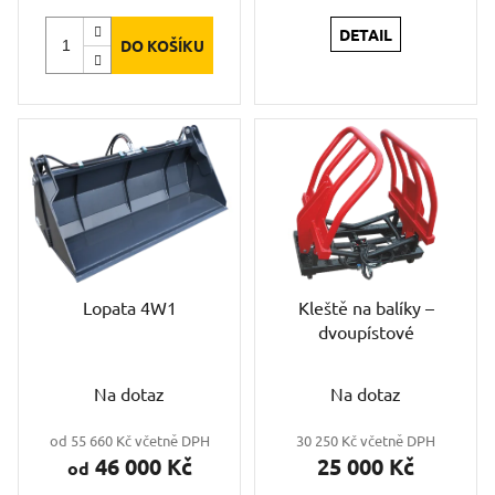
5,0
z
DETAIL
DO KOŠÍKU
5
hvězdiček.
Lopata 4W1
Kleště na balíky –
dvoupístové
Na dotaz
Na dotaz
od 55 660 Kč včetně DPH
30 250 Kč včetně DPH
46 000 Kč
25 000 Kč
od