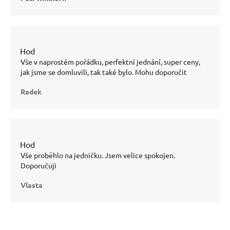
hvězdiček.
Hodnocení
obchodu
Vše v naprostém pořádku, perfektní jednání, super ceny,
je 5
jak jsme se domluvili, tak také bylo. Mohu doporučit
z 5
hvězdiček.
Radek
Hodnocení
obchodu
Vše proběhlo na jedničku. Jsem velice spokojen.
je 5
Doporučuji
z 5
hvězdiček.
Vlasta