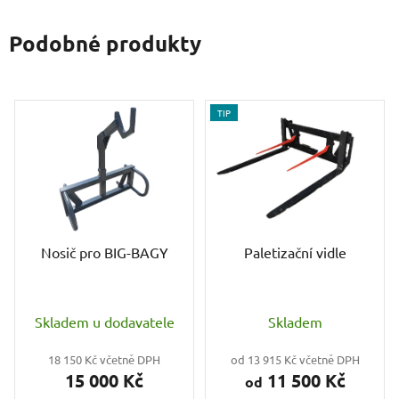
Podobné produkty
TIP
Nosič pro BIG-BAGY
Paletizační vidle
Průměrné
Skladem u dodavatele
Skladem
hodnocení
produktu
18 150 Kč včetně DPH
od 13 915 Kč včetně DPH
15 000 Kč
11 500 Kč
je
od