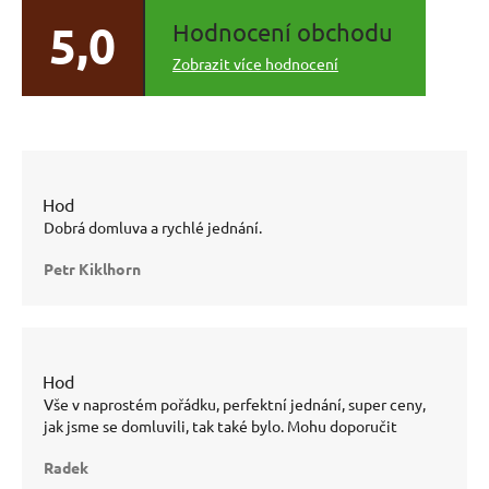
5,0
Hodnocení obchodu
Zobrazit více hodnocení
Hodnocení
obchodu
Dobrá domluva a rychlé jednání.
je 4
z 5
Petr Kiklhorn
hvězdiček.
Hodnocení
obchodu
Vše v naprostém pořádku, perfektní jednání, super ceny,
je 5
jak jsme se domluvili, tak také bylo. Mohu doporučit
z 5
hvězdiček.
Radek