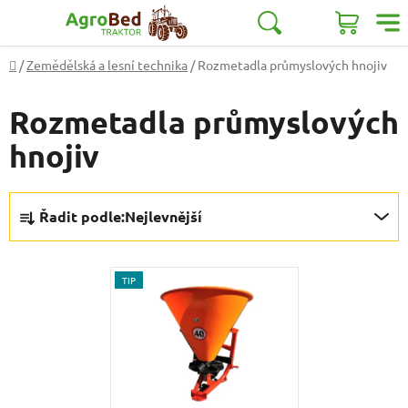
Přejít
na
Hledat
NÁKUP
obsah
Domů
/
Zemědělská a lesní technika
/
Rozmetadla průmyslových hnojiv
KOŠÍK
Rozmetadla průmyslových
hnojiv
Ř
Řadit podle:
Nejlevnější
a
z
V
e
TIP
ý
n
p
í
i
p
s
r
p
o