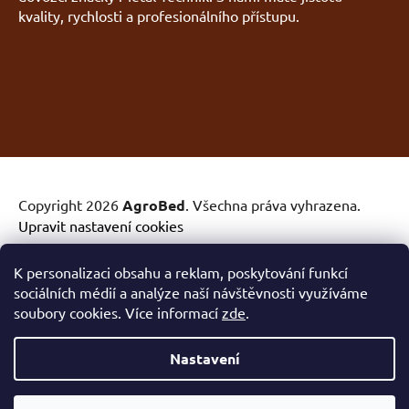
kvality, rychlosti a profesionálního přístupu.
Copyright 2026
AgroBed
. Všechna práva vyhrazena.
Upravit nastavení cookies
Provozovatel e-shopu: AgroBed TRAKTOR s.r.o., IČ:
K personalizaci obsahu a reklam, poskytování funkcí
14089980, se sídlem Trpínská 633, 679 74 Olešnice.
sociálních médií a analýze naší návštěvnosti využíváme
Společnost je zapsána v obchodním rejstříku vedeném
soubory cookies. Více informací
zde
.
Krajským soudem v Brně - oddíl C, vložka 126596.
Nastavení
Obchodní podmínky
|
Podmínky ochrany osobních údajů