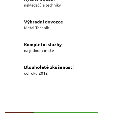
í
nakladačů a techniky
p
r
v
Výhradní dovozce
k
Metal-Technik
y
v
ý
Kompletní služby
p
na jednom místě
i
s
u
Dlouholeté zkušenosti
od roku 2012