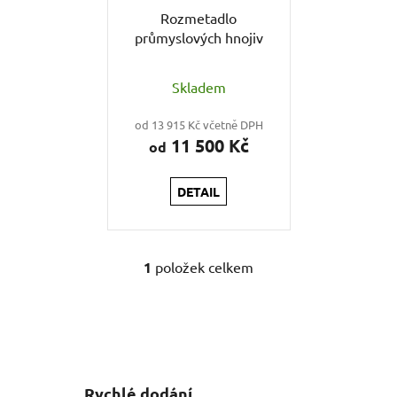
r
d
Rozmetadlo
o
u
průmyslových hnojiv
d
k
u
t
Skladem
k
ů
t
od 13 915 Kč včetně DPH
ů
11 500 Kč
od
DETAIL
1
položek celkem
O
v
l
á
d
a
c
Rychlé dodání